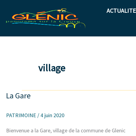
Aller
ACTUALITE
au
contenu
village
La Gare
La
Gare
PATRIMOINE
/
4 juin 2020
Bienvenue a la Gare, village de la commune de Glenic