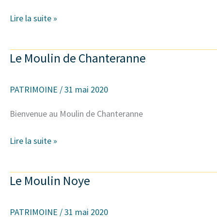
Lire la suite »
Le Moulin de Chanteranne
Le
Moulin
de
PATRIMOINE
/
31 mai 2020
Chanteranne
Bienvenue au Moulin de Chanteranne
Lire la suite »
Le Moulin Noye
Le
Moulin
Noye
PATRIMOINE
/
31 mai 2020